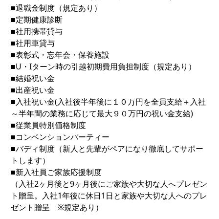
■退職金制度（規定あり）
■定期健康診断
■社用携帯貸与
■社用車貸与
■表彰式・忘年会・保養施設
■U・Iターン時の引越初期費用負担制度（規定あり）
■結婚祝い金
■出産祝い金
■入社祝い金(入社後半年後に１０万円を全員支給＋入社
～半年間の業務に応じて最大９０万円の祝い金支給)
■従業員特別価格制度
■コンベンションパーティー
■バディ制度（新人と先輩がペアになり徹底してサポー
トします）
■新入社員ご家族応援制度
（入社2ヶ月後と9ヶ月後にご家族や大切な人へプレゼン
ト贈呈。入社1年後に休日1日と家族や大切な人へのプレ
ゼント贈呈 ※規定あり）