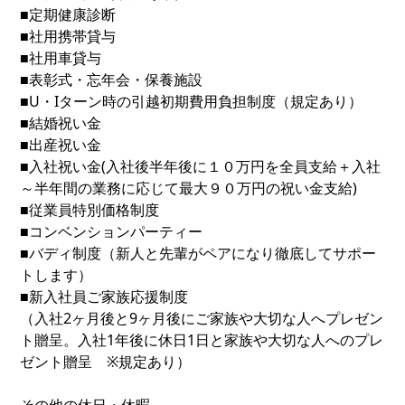
■定期健康診断
■社用携帯貸与
■社用車貸与
■表彰式・忘年会・保養施設
■U・Iターン時の引越初期費用負担制度（規定あり）
■結婚祝い金
■出産祝い金
■入社祝い金(入社後半年後に１０万円を全員支給＋入社
～半年間の業務に応じて最大９０万円の祝い金支給)
■従業員特別価格制度
■コンベンションパーティー
■バディ制度（新人と先輩がペアになり徹底してサポー
トします）
■新入社員ご家族応援制度
（入社2ヶ月後と9ヶ月後にご家族や大切な人へプレゼン
ト贈呈。入社1年後に休日1日と家族や大切な人へのプレ
ゼント贈呈 ※規定あり）