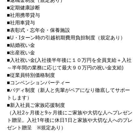
■退職金制度（規定あり）
■定期健康診断
■社用携帯貸与
■社用車貸与
■表彰式・忘年会・保養施設
■U・Iターン時の引越初期費用負担制度（規定あり）
■結婚祝い金
■出産祝い金
■入社祝い金(入社後半年後に１０万円を全員支給＋入社
～半年間の業務に応じて最大９０万円の祝い金支給)
■従業員特別価格制度
■コンベンションパーティー
■バディ制度（新人と先輩がペアになり徹底してサポー
トします）
■新入社員ご家族応援制度
（入社2ヶ月後と9ヶ月後にご家族や大切な人へプレゼン
ト贈呈。入社1年後に休日1日と家族や大切な人へのプレ
ゼント贈呈 ※規定あり）