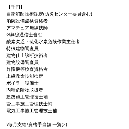
【千円】
自衛消防技術認定(防災センター要員含む)
消防設備点検資格者
アマチュア無線技師
※無線通信士含む
酸素欠乏・硫化水素危険作業主任者
特殊建物調査員
建物仕上診断技術者
建物設備調査員
昇降機等検査資格者
上級救命技能検定
ボイラー設備士
丙種危険物取扱者
建築施工管理技士補
管工事施工管理技士補
電気工事施工管理技士補
\毎月支給/資格手当額 一覧(2)